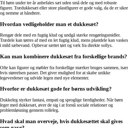
Til børn under tre år anbefales sæt uden små dele og med robuste
figurer. Trædukkesæt eller store plastfigurer er gode valg, da de er sikre
og nemme at håndtere.
Hvordan vedligeholder man et dukkesæt?
Rengør dele med en fugtig klud og undgå stærke rengøringsmidler.
Trædele kan tørres af med en let fugtig klud, mens plastdele kan vaskes
i mild sæbevand. Opbevar sættet tørt og væk fra direkte sollys.
Kan man kombinere dukkesæt fra forskellige brands?
Ofte kan figurer og møbler fra forskellige mærker bruges sammen, især
hvis størrelsen passer. Det giver mulighed for at skabe unikke
legeverdener og udvide legen med nye elementer.
Hvorfor er dukkesæt gode for børns udvikling?
Dukkeleg styrker fantasi, empati og sproglige færdigheder. Når børn
leger med dukkesæt, øver de sig i at forstå sociale relationer og
problemløsning gennem rolleleg.
Hvad skal man overveje, hvis dukkesættet skal gives
som gave?