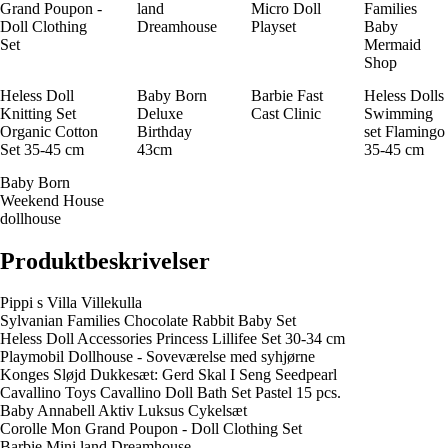
Grand Poupon -
land
Micro Doll
Families
Doll Clothing
Dreamhouse
Playset
Baby
Set
Mermaid
Shop
Heless Doll
Baby Born
Barbie Fast
Heless Dolls
Knitting Set
Deluxe
Cast Clinic
Swimming
Organic Cotton
Birthday
set Flamingo
Set 35-45 cm
43cm
35-45 cm
Baby Born
Weekend House
dollhouse
Produktbeskrivelser
Pippi s Villa Villekulla
Sylvanian Families Chocolate Rabbit Baby Set
Heless Doll Accessories Princess Lillifee Set 30-34 cm
Playmobil Dollhouse - Soveværelse med syhjørne
Konges Sløjd Dukkesæt: Gerd Skal I Seng Seedpearl
Cavallino Toys Cavallino Doll Bath Set Pastel 15 pcs.
Baby Annabell Aktiv Luksus Cykelsæt
Corolle Mon Grand Poupon - Doll Clothing Set
Barbie Mini land Dreamhouse