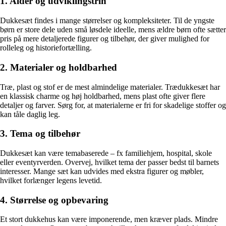
1. Alder og udviklingstrin
Dukkesæt findes i mange størrelser og kompleksiteter. Til de yngste
børn er store dele uden små løsdele ideelle, mens ældre børn ofte sætter
pris på mere detaljerede figurer og tilbehør, der giver mulighed for
rolleleg og historiefortælling.
2. Materialer og holdbarhed
Træ, plast og stof er de mest almindelige materialer. Trædukkesæt har
en klassisk charme og høj holdbarhed, mens plast ofte giver flere
detaljer og farver. Sørg for, at materialerne er fri for skadelige stoffer og
kan tåle daglig leg.
3. Tema og tilbehør
Dukkesæt kan være temabaserede – fx familiehjem, hospital, skole
eller eventyrverden. Overvej, hvilket tema der passer bedst til barnets
interesser. Mange sæt kan udvides med ekstra figurer og møbler,
hvilket forlænger legens levetid.
4. Størrelse og opbevaring
Et stort dukkehus kan være imponerende, men kræver plads. Mindre