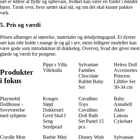
sæt er lettere at flytte og opbevare, hvilket kan være en fordel i mindre
hjem. Tænk over, hvor sættet skal stå, og om det skal kunne pakkes
væk.
5. Pris og værdi
Prisen afhænger af størrelse, materialer og detaljeringsgrad. Et dyrere
sæt kan ofte holde i mange år og gå i arv, mens billigere modeller kan
være gode som introduktion til dukkeleg. Overvej, hvad der giver mest
glæde og værdi for pengene.
Pippi s Villa
Sylvanian
Heless Doll
Villekulla
Families
Accessories
Produkter
Chocolate
Princess
i fokus
Rabbit Baby
Lillifee Set
Set
30-34 cm
Playmobil
Konges
Cavallino
Baby
Dollhouse -
Sløjd
Toys
Annabell
Soveværelse
Dukkesæt:
Cavallino
Aktiv
med syhjørne
Gerd Skal I
Doll Bath
Luksus
Seng
Set Pastel 15
Cykelsæt
Seedpearl
pcs.
Corolle Mon
Barbie Mini
Disney Wish
Sylvanian