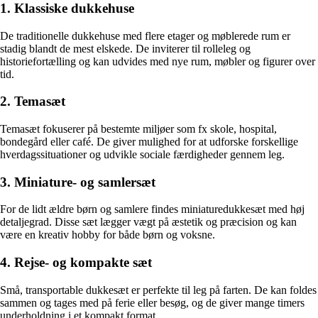
1. Klassiske dukkehuse
De traditionelle dukkehuse med flere etager og møblerede rum er
stadig blandt de mest elskede. De inviterer til rolleleg og
historiefortælling og kan udvides med nye rum, møbler og figurer over
tid.
2. Temasæt
Temasæt fokuserer på bestemte miljøer som fx skole, hospital,
bondegård eller café. De giver mulighed for at udforske forskellige
hverdagssituationer og udvikle sociale færdigheder gennem leg.
3. Miniature- og samlersæt
For de lidt ældre børn og samlere findes miniaturedukkesæt med høj
detaljegrad. Disse sæt lægger vægt på æstetik og præcision og kan
være en kreativ hobby for både børn og voksne.
4. Rejse- og kompakte sæt
Små, transportable dukkesæt er perfekte til leg på farten. De kan foldes
sammen og tages med på ferie eller besøg, og de giver mange timers
underholdning i et kompakt format.