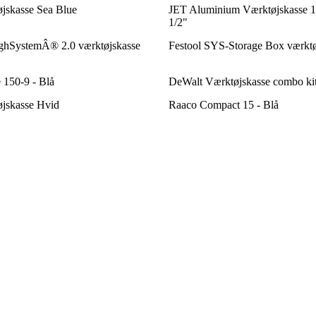
jskasse Sea Blue
JET Aluminium Værktøjskasse 11
1/2"
hSystemÂ® 2.0 værktøjskasse
Festool SYS-Storage Box værktø
 150-9 - Blå
DeWalt Værktøjskasse combo k
jskasse Hvid
Raaco Compact 15 - Blå