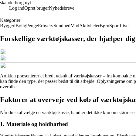
skanderborg nyt
Log ind
Opret bruger
Nyhedsbreve
Kategorier
Byggeri
Bolig
Penge
Erhverv
Sundhed
Mad
Aktiviteter
Børn
Sport
Livet
Forskellige værktøjskasser, der hjælper dig
Artiklen præsenterer et bredt udsnit af værktøjskasser – fra kompakte m
kan finde den type, der passer bedst til dit arbejde. Oplysningerne om p
overblik.
Faktorer at overveje ved køb af værktøjska
Når du skal vælge en værktøjskasse, handler det ikke kun om størrelse og 
1. Materiale og holdbarhed
Værktøjskasser fås typisk i plast, metal eller en kombination. Plastkass