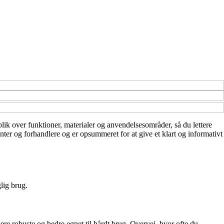
lik over funktioner, materialer og anvendelsesområder, så du lettere
enter og forhandlere og er opsummeret for at give et klart og informativt
lig brug.
mere robuste og bedre egnet til hårdt brug. Overvej, hvor ofte du