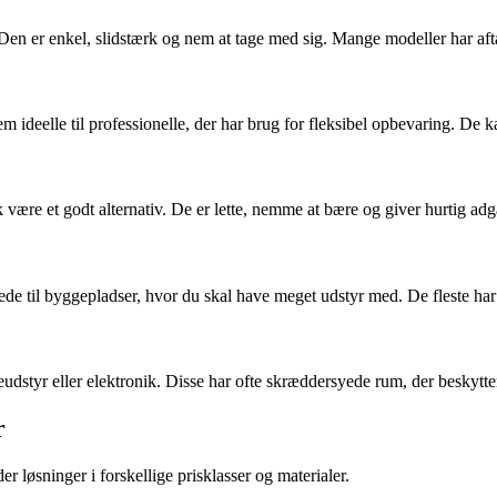
en er enkel, slidstærk og nem at tage med sig. Mange modeller har aftag
ideelle til professionelle, der har brug for fleksibel opbevaring. De k
 være et godt alternativ. De er lette, nemme at bære og giver hurtig ad
de til byggepladser, hvor du skal have meget udstyr med. De fleste har 
leudstyr eller elektronik. Disse har ofte skræddersyede rum, der beskytt
r
r løsninger i forskellige prisklasser og materialer.