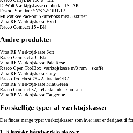
Raaco CarryLite 150-9 - Blå
DeWalt Værktøjskasse combo kit TSTAK
Festool Sortainer SYS 3-SORT/12
Milwaukee Packout Skuffeboks med 3 skuffer
Vitra RE Værktøjskasse Hvid
Raaco Compact 15 - Blå
Andre produkter
Vitra RE Værktøjskasse Sort
Raaco Compact 20 - Blå
Vitra RE Værktøjskasse Pale Rose
Raaco Open ToolBox, værktøjskasse m/3 rum + skuffe
Vitra RE Værktøjskasse Grey
Raaco Toolchest 75 - Antracitgrå/Blå
Vitra RE Værktøjskasse Mint Green
Raaco Compact 37, m/bakke inkl. 7 indsatser
Vitra RE Værktøjskasse Tangerine
Forskellige typer af værktøjskasser
Der findes mange typer værktøjskasser, som hver især er designet til for
1. Klassiske håndværktøjskasser