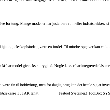
live for tung. Mange modeller har justerbare rum eller indsatsbakker, s
ed hjul og teleskophåndtag være en fordel. Til mindre opgaver kan en k
 en låsbar model give ekstra tryghed. Nogle kasser har integrerede lås
an være fin til hobbybrug, men for daglig brug kan det betale sig at inve
ktøjskasse TSTAK langt
Festool Systainer3 ToolBox S