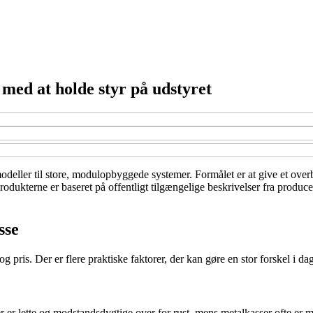
 med at holde styr på udstyret
odeller til store, modulopbyggede systemer. Formålet er at give et overb
rodukterne er baseret på offentligt tilgængelige beskrivelser fra produc
sse
pris. Der er flere praktiske faktorer, der kan gøre en stor forskel i dag
er er lette og modstandsdygtige over for rust, mens metalkasser ofte er 