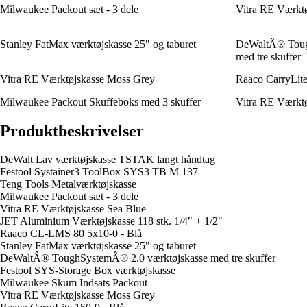
Milwaukee Packout sæt - 3 dele
Vitra RE Værktø
Stanley FatMax værktøjskasse 25" og taburet
DeWaltÂ® Toug
med tre skuffer
Vitra RE Værktøjskasse Moss Grey
Raaco CarryLite
Milwaukee Packout Skuffeboks med 3 skuffer
Vitra RE Værktø
Produktbeskrivelser
DeWalt Lav værktøjskasse TSTAK langt håndtag
Festool Systainer3 ToolBox SYS3 TB M 137
Teng Tools Metalværktøjskasse
Milwaukee Packout sæt - 3 dele
Vitra RE Værktøjskasse Sea Blue
JET Aluminium Værktøjskasse 118 stk. 1/4" + 1/2"
Raaco CL-LMS 80 5x10-0 - Blå
Stanley FatMax værktøjskasse 25" og taburet
DeWaltÂ® ToughSystemÂ® 2.0 værktøjskasse med tre skuffer
Festool SYS-Storage Box værktøjskasse
Milwaukee Skum Indsats Packout
Vitra RE Værktøjskasse Moss Grey